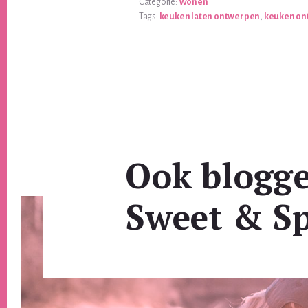
Categorie:
Wonen
Tags:
keuken laten ontwerpen
,
keuken on
Ook blogg
Sweet & Sp