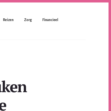
Reizen
Zorg
Financieel
uken
e