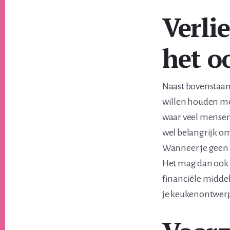
Verlie
het o
Naast bovenstaand
willen houden met
waar veel mensen 
wel belangrijk om
Wanneer je geen r
Het mag dan ook d
financiële middel
je keukenontwerp 