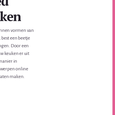
ed
uken
kunnen vormen van
 best een beetje
engen. Door een
w keuken er uit
 manier in
ntwerpen online
 laten maken.