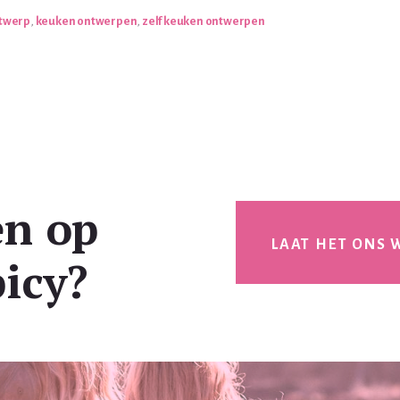
twerp
,
keuken ontwerpen
,
zelf keuken ontwerpen
en op
LAAT HET ONS 
icy?