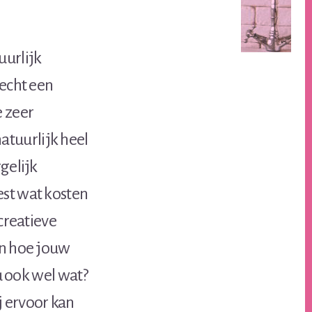
tuurlijk
 echt een
e zeer
atuurlijk heel
gelijk
est wat kosten
 creatieve
an hoe jouw
ou ook wel wat?
j ervoor kan