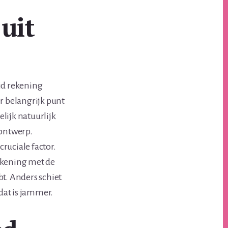
 uit
jd rekening
r belangrijk punt
lijk natuurlijk
 ontwerp.
ruciale factor.
ekening met de
bt. Anders schiet
 dat is jammer.