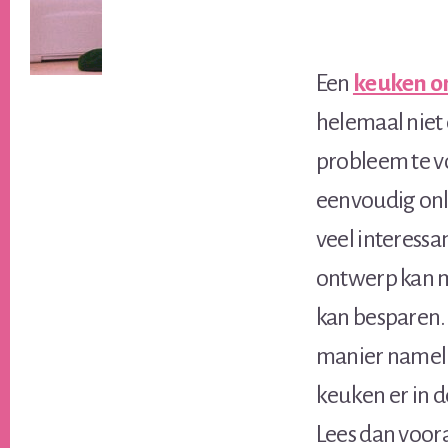
Een
keuken o
helemaal niet 
probleem te vo
eenvoudig onl
veel interessa
ontwerp kan ma
kan besparen. 
manier namelij
keuken er in d
Lees dan voora