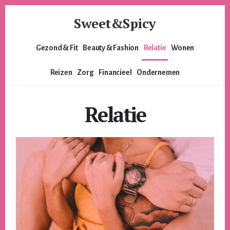
Skip
Skip
Sweet&Spicy
to
to
content
footer
Alles
Gezond & Fit
Beauty & Fashion
Relatie
Wonen
voor
de
Reizen
Zorg
Financieel
Ondernemen
moderne
vrouw.
Voor
Relatie
de
lieverds,
de
pittige
dames
en
alles
er
tussenin.