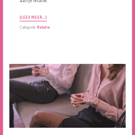
aan je relatie.
OVERACTIVITEITEN
[LEES MEER…]
VOOR
Categorie:
Relatie
EEN
LEKKERE
EN
CREATIEVE
RELATIE