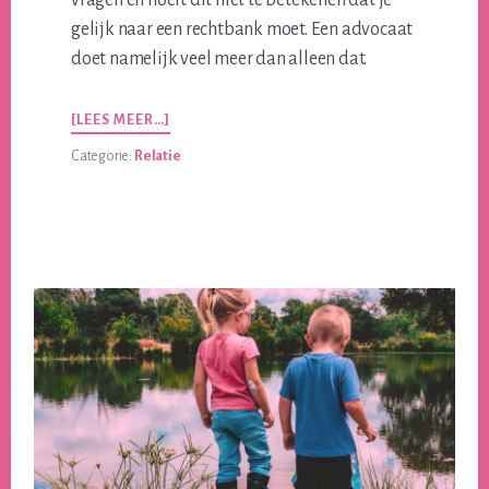
gelijk naar een rechtbank moet. Een advocaat
doet namelijk veel meer dan alleen dat.
OVERWIL
[LEES MEER…]
JIJ
Categorie:
Relatie
SCHEIDEN
VAN
JOUW
MAN?
SCHAKEL
DAN
EEN
FAMILIERECHT
ADVOCAAT
IN