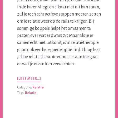
in de haren vliegt en elkaar niet uit kan staan,
zul je toch echt actieve stappen moeten zetten
om je relatie weer op de rails te krijgen. Bij
sommige koppels helpt het om samen te
praten over wat er dwars zit. Maar als je er
samen echt niet uitkomt, is in relatietherapie
gaan ook een hele goede optie. In dit blog lees
je hoe relatietherapie er precies aan toe gaat
en wat je ervan kan verwachten.
OVERDE
[LEES MEER…]
INS
Categorie:
Relatie
EN
Tags:
Relatie
OUTS
VAN
RELATIETHERAPIE