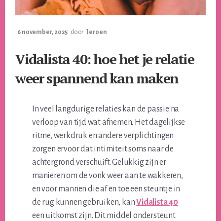
6 november, 2025
door
Jeroen
Vidalista 40: hoe het je relatie
weer spannend kan maken
In veel langdurige relaties kan de passie na
verloop van tijd wat afnemen. Het dagelijkse
ritme, werkdruk en andere verplichtingen
zorgen ervoor dat intimiteit soms naar de
achtergrond verschuift. Gelukkig zijn er
manieren om de vonk weer aan te wakkeren,
en voor mannen die af en toe een steuntje in
de rug kunnen gebruiken, kan
Vidalista 40
een uitkomst zijn. Dit middel ondersteunt