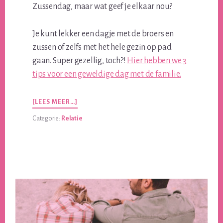
Zussendag, maar wat geef je elkaar nou?
Je kunt lekker een dagje met de broers en
zussen of zelfs met het hele gezin op pad
gaan. Super gezellig, toch?!
Hier hebben we 3
tips voor een geweldige dag met de familie.
OVER3
[LEES MEER…]
CADEAUTIPS
Categorie:
Relatie
VOOR
NATIONALE
BROER
EN
ZUSSENDAG