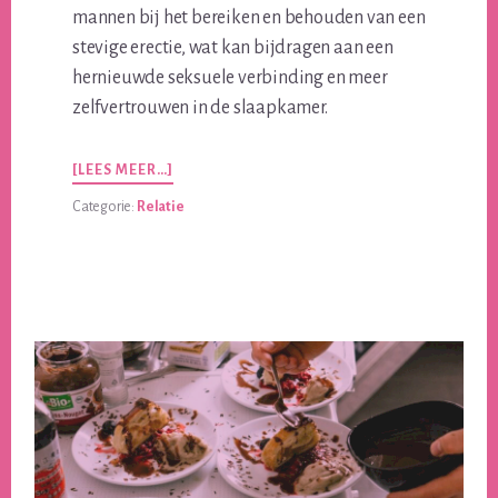
mannen bij het bereiken en behouden van een
stevige erectie, wat kan bijdragen aan een
hernieuwde seksuele verbinding en meer
zelfvertrouwen in de slaapkamer.
OVERVIDALISTA
[LEES MEER…]
40:
Categorie:
Relatie
HOE
HET
JE
RELATIE
WEER
SPANNEND
KAN
MAKEN