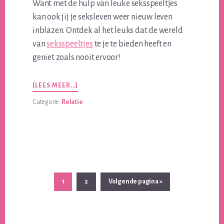
Want met de hulp van leuke seksspeeltjes
kan ook jij je seksleven weer nieuw leven
inblazen. Ontdek al het leuks dat de wereld
van
seksspeeltjes
te je te bieden heeft en
geniet zoals nooit ervoor!
OVERINTIEME
[LEES MEER…]
INITIATIEVEN
Categorie:
Relatie
IN
HET
LIEFDESSPEL
Pagina
Pagina
Ga
1
2
Volgende pagina »
naar