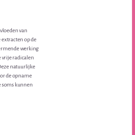
nvloeden van
 extracten op de
chermende werking
vrije radicalen
Deze natuurlijke
door de opname
ère soms kunnen