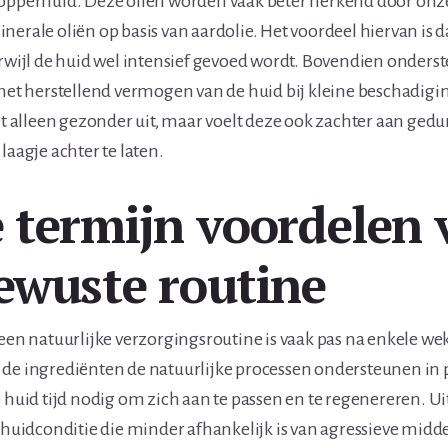
 opperhuid. Deze oliën worden vaak beter herkend door onz
nerale oliën op basis van aardolie. Het voordeel hiervan is d
erwijl de huid wel intensief gevoed wordt. Bovendien onder
 het herstellend vermogen van de huid bij kleine beschadig
iet alleen gezonder uit, maar voelt deze ook zachter aan ged
laagje achter te laten.
 termijn voordelen 
ewuste routine
 een natuurlijke verzorgingsroutine is vaak pas na enkele w
de ingrediënten de natuurlijke processen ondersteunen in 
 huid tijd nodig om zich aan te passen en te regenereren. Uite
e huidconditie die minder afhankelijk is van agressieve midd