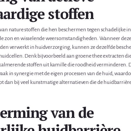
aardige stoffen
 van nature stoffen die hen beschermen tegen schadelijke i
felle zon en wisselende weersomstandigheden. Wanneer deze
rden verwerkt in huidverzorging, kunnen ze dezelfde bes
uidcellen. Denk bijvoorbeeld aan groene thee extracten die 
 kalmerende stoffen uit kamille die roodheid verminderen. 
vaak in synergie met de eigen processen van de huid, waar
opt dan bij veel kunstmatige alternatieven die de huidbarri
erming van de
rlijke huidbarrière