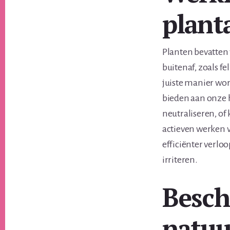
plant
Planten bevatten
buitenaf, zoals 
juiste manier wo
bieden aan onze h
neutraliseren, of
actieven werken 
efficiënter verlo
irriteren.
Besch
natuu