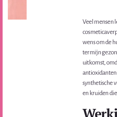
Veel mensen l
cosmeticaverp
wens om de hui
termijn gezon
uitkomst, omda
antioxidanten 
synthetische 
en kruiden die
Werki