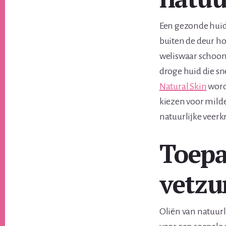
Een gezonde huid 
buiten de deur ho
weliswaar schoon
droge huid die sne
Natural Skin
word
kiezen voor milde
natuurlijke veerkr
Toepa
vetzu
Oliën van natuurli