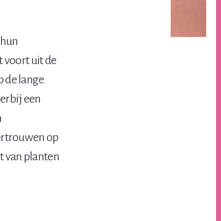
 hun
voort uit de
p de lange
erbij een
n
vertrouwen op
t van planten