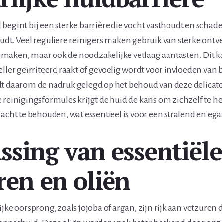
begint bij een sterke barrière die vocht vasthoudt en schadel
udt. Veel reguliere reinigers maken gebruik van sterke ontve
maken, maar ook de noodzakelijke vetlaag aantasten. Dit ka
ller geïrriteerd raakt of gevoelig wordt voor invloeden van b
t daarom de nadruk gelegd op het behoud van deze delicate
 reinigingsformules krijgt de huid de kans om zichzelf te he
acht te behouden, wat essentieel is voor een stralend en egaal
ssing van essentiële
ren en oliën
jke oorsprong, zoals jojoba of argan, zijn rijk aan vetzuren d