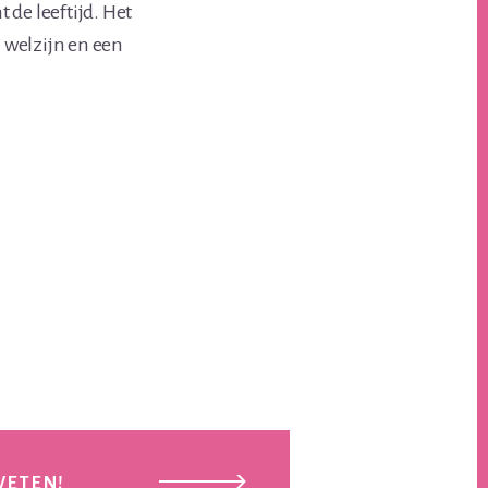
 de leeftijd. Het
n welzijn en een
WETEN!