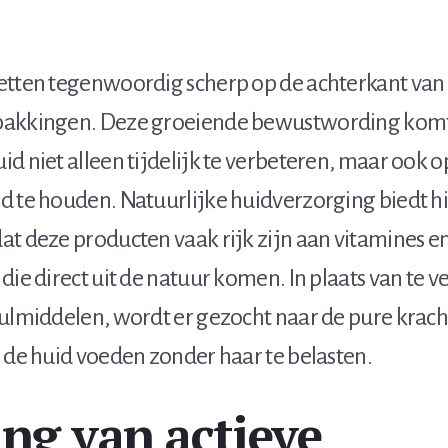
etten tegenwoordig scherp op de achterkant van
akkingen. Deze groeiende bewustwording komt 
d niet alleen tijdelijk te verbeteren, maar ook o
d te houden. Natuurlijke huidverzorging biedt hi
t deze producten vaak rijk zijn aan vitamines e
die direct uit de natuur komen. In plaats van te 
vulmiddelen, wordt er gezocht naar de pure krach
 de huid voeden zonder haar te belasten.
ng van actieve