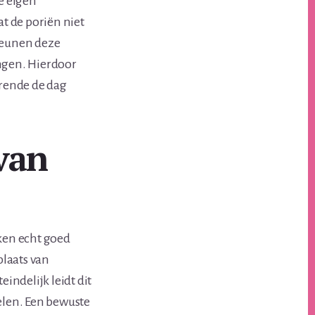
e eigen
at de poriën niet
steunen deze
ingen. Hierdoor
urende de dag
van
eken echt goed
plaats van
indelijk leidt dit
elen. Een bewuste