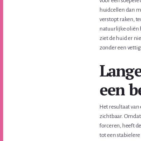
voor een soepele
huidcellen dan mi
verstopt raken, t
natuurlijke oliën
ziet de huid er n
zonder een vettig 
Lange
een b
Het resultaat van
zichtbaar. Omdat 
forceren, heeft de
tot een stabieler