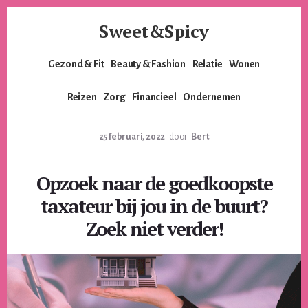
Skip
Skip
Sweet&Spicy
to
to
content
footer
Alles
Gezond & Fit
Beauty & Fashion
Relatie
Wonen
voor
de
Reizen
Zorg
Financieel
Ondernemen
moderne
vrouw.
Voor
25 februari, 2022
door
Bert
de
lieverds,
Opzoek naar de goedkoopste
de
pittige
taxateur bij jou in de buurt?
dames
Zoek niet verder!
en
alles
er
tussenin.