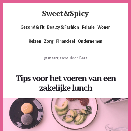
Skip
Skip
Sweet&Spicy
to
to
content
footer
Alles
Gezond & Fit
Beauty & Fashion
Relatie
Wonen
voor
de
Reizen
Zorg
Financieel
Ondernemen
moderne
vrouw.
Voor
31 maart, 2020
door
Bert
de
lieverds,
Tips voor het voeren van een
de
pittige
zakelijke lunch
dames
en
alles
er
tussenin.