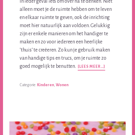
In ieder geval iets om over na te denken. Niet
alleen moet je de ruimte hebben om te leven
en elkaar ruimte te geven, ook de inrichting
moet hier natuurlijk aan voldoen. Gelukkig
zijn er enkele manieren om het handiger te
maken en zo voor iedereen een heerlijke
’thuis’ te creëeren. Zo kun je gebruik maken
van handige tips en trucs, om je ruimte zo
OVERHET
goed mogelijk te benutten.
[LEES MEER…]
HUIS
INRICHTEN
VOOR/MET
Categorie:
Kinderen
,
Wonen
EEN
GROOT
GEZIN?
WIJ
HELPEN
JE
OP
WEG!