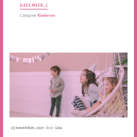
OVERTRAKTATIE
[LEES MEER…]
KINDEROPVANG
Categorie:
Kinderen
BIJ
AFSCHEID
TRAKTEREN,
LEUKE
TIPS:
23 november, 2021
door
Lisa