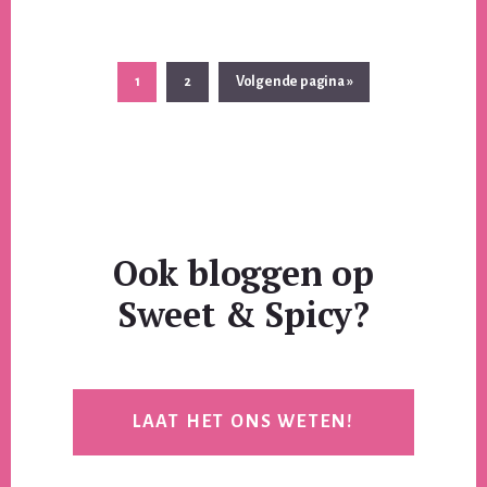
Pagina
Pagina
Ga
1
2
Volgende pagina »
naar
Ook bloggen op
Sweet & Spicy?
LAAT HET ONS WETEN!