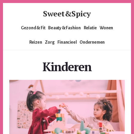
Skip
Skip
Sweet&Spicy
to
to
content
footer
Alles
Gezond & Fit
Beauty & Fashion
Relatie
Wonen
voor
de
Reizen
Zorg
Financieel
Ondernemen
moderne
vrouw.
Voor
Kinderen
de
lieverds,
de
pittige
dames
en
alles
er
tussenin.