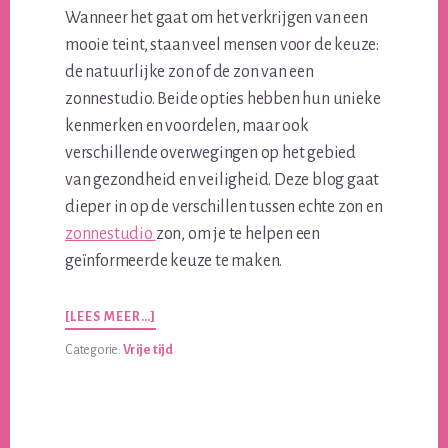
Wanneer het gaat om het verkrijgen van een
mooie teint, staan veel mensen voor de keuze:
de natuurlijke zon of de zon van een
zonnestudio. Beide opties hebben hun unieke
kenmerken en voordelen, maar ook
verschillende overwegingen op het gebied
van gezondheid en veiligheid. Deze blog gaat
dieper in op de verschillen tussen echte zon en
zonnestudio
zon, om je te helpen een
geïnformeerde keuze te maken.
OVERZONNEBADEN:
[LEES MEER…]
ECHTE
Categorie:
Vrije tijd
ZON
VERSUS
ZONNESTUDIO
ZON