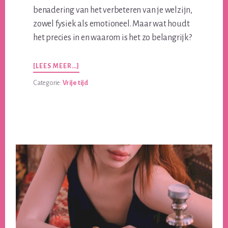
benadering van het verbeteren van je welzijn,
zowel fysiek als emotioneel. Maar wat houdt
het precies in en waarom is het zo belangrijk?
OVERINTIEME
[LEES MEER…]
WELLNESS:
Categorie:
Vrije tijd
MEER
DAN
ALLEEN
PLEZIER