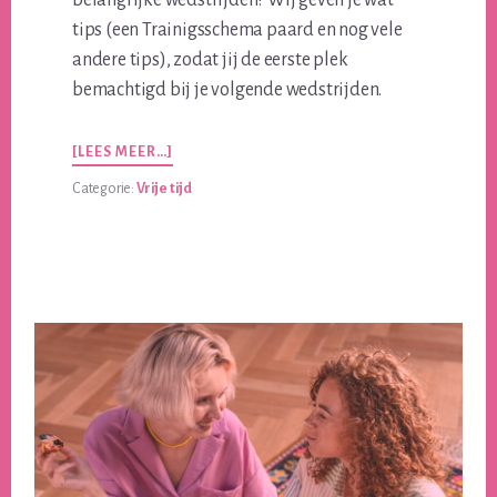
tips (een Trainigsschema paard en nog vele
andere tips), zodat jij de eerste plek
bemachtigd bij je volgende wedstrijden.
OVERSTRALEN
[LEES MEER…]
ALS
Categorie:
Vrije tijd
EEN
PRINSES
SAMEN
MET
JOUW
PAARD
OP
EEN
WEDSTRIJD?
GEBRUIK
DAN
DEZE
TIPS!