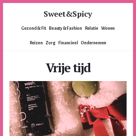
Skip
Skip
Sweet&Spicy
to
to
content
footer
Alles
Gezond & Fit
Beauty & Fashion
Relatie
Wonen
voor
de
Reizen
Zorg
Financieel
Ondernemen
moderne
vrouw.
Voor
Vrije tijd
de
lieverds,
de
pittige
dames
en
alles
er
tussenin.