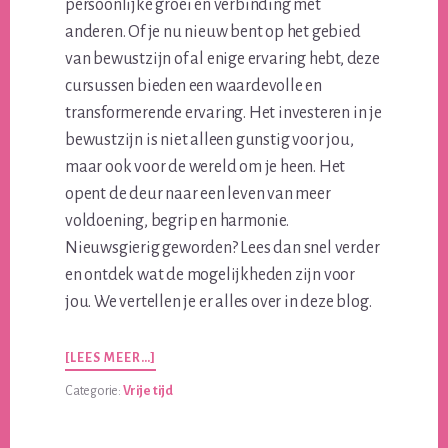
persoonlijke groei en verbinding met
anderen. Of je nu nieuw bent op het gebied
van bewustzijn of al enige ervaring hebt, deze
cursussen bieden een waardevolle en
transformerende ervaring. Het investeren in je
bewustzijn is niet alleen gunstig voor jou,
maar ook voor de wereld om je heen. Het
opent de deur naar een leven van meer
voldoening, begrip en harmonie.
Nieuwsgierig geworden? Lees dan snel verder
en ontdek wat de mogelijkheden zijn voor
jou. We vertellen je er alles over in deze blog.
OVEROPLEIDING
[LEES MEER…]
SPIRITUEEL
Categorie:
Vrije tijd
ALS
ONTDEKKINGSREIS
VOOR