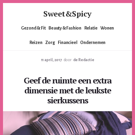
Skip
Skip
Sweet&Spicy
to
to
content
footer
Alles
Gezond & Fit
Beauty & Fashion
Relatie
Wonen
voor
de
Reizen
Zorg
Financieel
Ondernemen
moderne
vrouw.
Voor
11 april, 2017
door
de Redactie
de
lieverds,
Geef de ruimte een extra
de
pittige
dimensie met de leukste
dames
sierkussens
en
alles
er
tussenin.