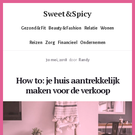
Skip
Skip
Sweet&Spicy
to
to
content
footer
Alles
Gezond & Fit
Beauty & Fashion
Relatie
Wonen
voor
de
Reizen
Zorg
Financieel
Ondernemen
moderne
vrouw.
Voor
30 mei, 2018
door
Randy
de
lieverds,
How to: je huis aantrekkelijk
de
pittige
maken voor de verkoop
dames
en
alles
er
tussenin.