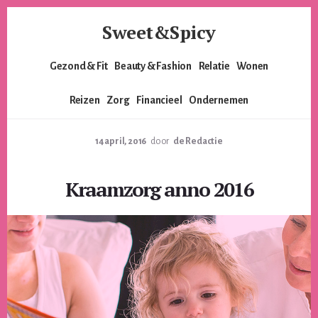
Skip
Skip
Sweet&Spicy
to
to
content
footer
Alles
Gezond & Fit
Beauty & Fashion
Relatie
Wonen
voor
de
Reizen
Zorg
Financieel
Ondernemen
moderne
vrouw.
Voor
14 april, 2016
door
de Redactie
de
lieverds,
Kraamzorg anno 2016
de
pittige
dames
en
alles
er
tussenin.