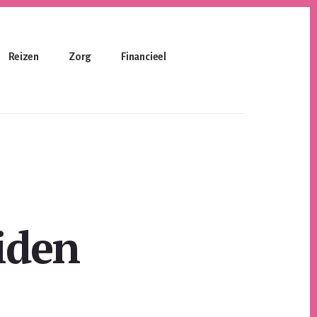
Reizen
Zorg
Financieel
iden