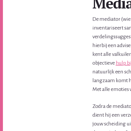
Media
De mediator (wien
inventariseert sam
verdelingssuggest
hierbij een advis
kent alle valkuil
objectieve
hulp b
natuurlijk een sc
langzaam komt het
Met alle emoties 
Zodra de mediator
dient hij een ver
jouw scheiding ui