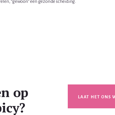
relen, “gewoon” een gezonde scheiding.
en op
LAAT HET ONS 
icy?