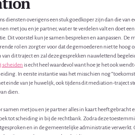
tion
s diensten overigens een stuk goedkoper zijn dan die van e
en met jou en je partner, wat er te verdelen valt en doet een
ie. Dit voorstel kun je samen bespreken en aanpassen. De m
erende rol en zorgt er voor dat de gemoederen niet te hoog o
en van dit traject en zal deze gesprekken nauwlettend begele
ij scheiden
is echt heel waardevol want hoe je het ook wendt of
heiding. In eerste instantie was het misschien nog “toekom
 einde van je huwelijk, ook tijdens dit mediation-traject ste
van dien.
 samen met jou en je partner alles in kaart heeft gebracht e
zoek tot scheiding in bij de rechtbank. Zodra deze toestemmi
tgesproken en in de gemeentelijke administratie verwerkt.