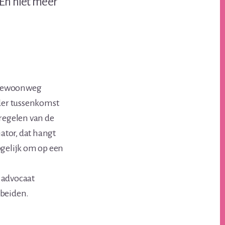
 En niet meer
t gewoonweg
der tussenkomst
 regelen van de
iator, dat hangt
mogelijk om op een
 advocaat
 beiden.