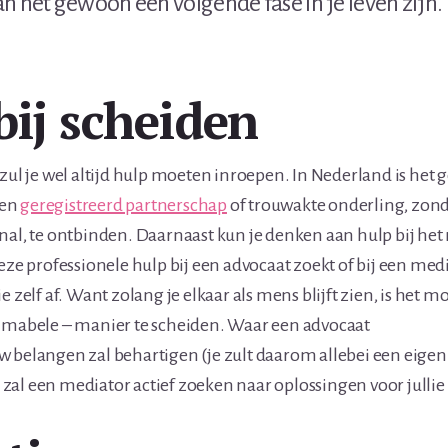
n het gewoon een volgende fase in je leven zijn.
bij scheiden
 zul je wel altijd hulp moeten inroepen. In Nederland is he
een
geregistreerd partnerschap
of trouwakte onderling, zon
nal, te ontbinden. Daarnaast kun je denken aan hulp bij het
deze professionele hulp bij een advocaat zoekt of bij een med
e zelf af. Want zolang je elkaar als mens blijft zien, is het 
aimabele – manier te scheiden. Waar een advocaat
 belangen zal behartigen (je zult daarom allebei een eigen
al een mediator actief zoeken naar oplossingen voor jullie