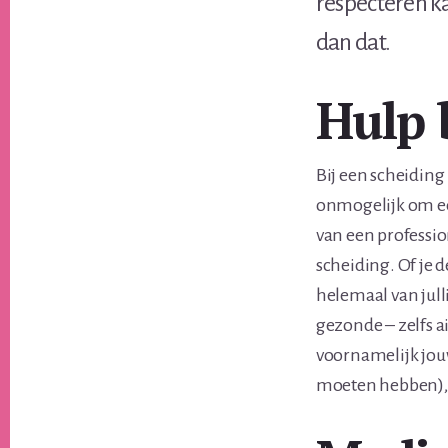
respecteren ka
dan dat.
Hulp 
Bij een scheiding
onmogelijk om 
van een professio
scheiding. Of je 
helemaal van julli
gezonde – zelfs 
voornamelijk jouw
moeten hebben), z