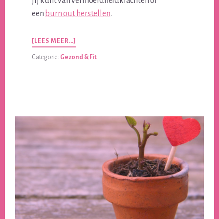
jij kunt van vermoeidheidklachten of
een
burn out herstellen
.
OVERVERMOEIDHEIDSKLACHTEN
[LEES MEER…]
OF
Categorie:
Gezond & Fit
CHRONISCHE
UITPUTTING?
BLIJF
ER
NIET
MEE
RONDLOPEN