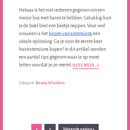
Helaas is het niet iedereen gegeven om een
mooie bos met haren te hebben. Gelukkig kun
je de boel best een beetje neppen. Voor veel
vrouwen is het
kopen van extensions
een
ideale oplossing. Ga je voor de eerste keer
hairextensions kopen? In dit artikel worden
een aantal tips gegeven waar je op moet
OVERWAAR
letten voordat je ze neemt.
[LEES MEER…]
MOET
JE
OP
Categorie:
Beauty & Fashion
LETTEN
VOORDAT
JE
HAIREXTENSIO
NEEMT?
Pagina
Pagina
Ga
1
2
Volgende pagina »