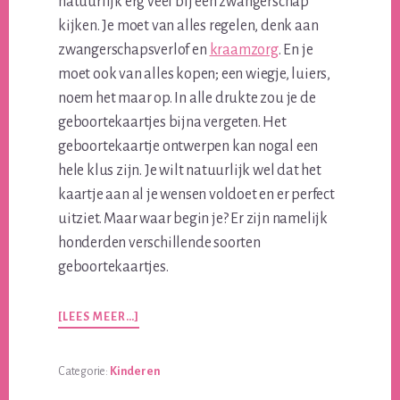
natuurlijk erg veel bij een zwangerschap
kijken. Je moet van alles regelen, denk aan
zwangerschapsverlof en
kraamzorg
. En je
moet ook van alles kopen; een wiegje, luiers,
noem het maar op. In alle drukte zou je de
geboortekaartjes bijna vergeten. Het
geboortekaartje ontwerpen kan nogal een
hele klus zijn. Je wilt natuurlijk wel dat het
kaartje aan al je wensen voldoet en er perfect
uitziet. Maar waar begin je? Er zijn namelijk
honderden verschillende soorten
geboortekaartjes.
OVERALLES
[LEES MEER…]
WAT
JE
MOET
Categorie:
Kinderen
WETEN