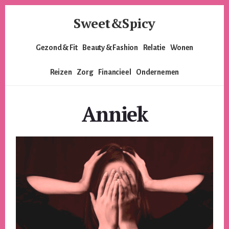
Skip
Skip
Sweet&Spicy
to
to
content
footer
Alles
Gezond & Fit
Beauty & Fashion
Relatie
Wonen
voor
de
Reizen
Zorg
Financieel
Ondernemen
moderne
vrouw.
Voor
Anniek
de
lieverds,
de
pittige
dames
en
alles
er
tussenin.