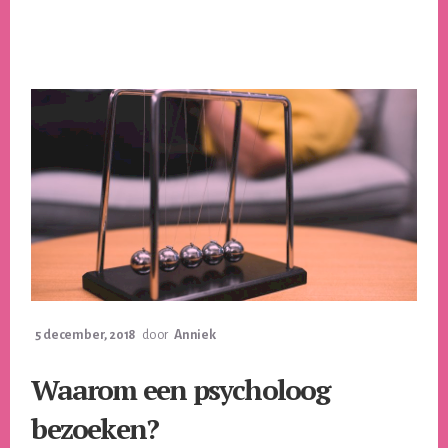
OVER
HET
VERSTUREN
VAN
GEBOORTEKAARTJES
5 december, 2018
door
Anniek
Waarom een psycholoog
bezoeken?