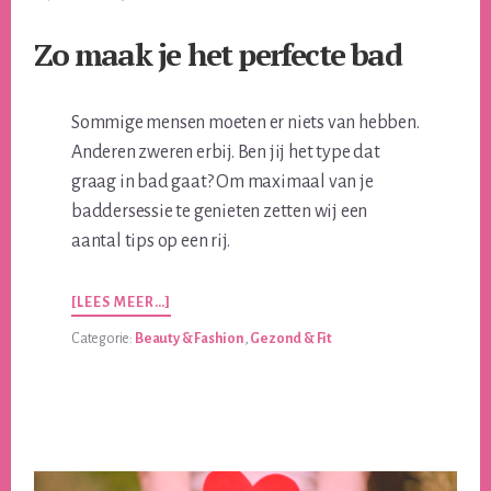
Zo maak je het perfecte bad
Sommige mensen moeten er niets van hebben.
Anderen zweren erbij. Ben jij het type dat
graag in bad gaat? Om maximaal van je
baddersessie te genieten zetten wij een
aantal tips op een rij.
OVERZO
[LEES MEER…]
MAAK
Categorie:
Beauty & Fashion
,
Gezond & Fit
JE
HET
PERFECTE
BAD