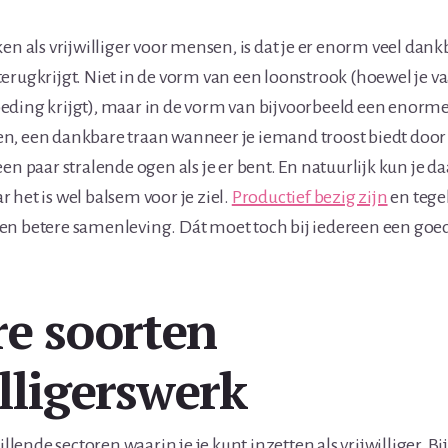
ken als vrijwilliger voor mensen, is dat je er enorm veel dan
erugkrijgt. Niet in de vorm van een loonstrook (hoewel je v
ding krijgt), maar in de vorm van bijvoorbeeld een enorme
n, een dankbare traan wanneer je iemand troost biedt door
en paar stralende ogen als je er bent. En natuurlijk kun je da
 het is wel balsem voor je ziel.
Productief bezig zijn
en tege
en betere samenleving. Dát moet toch bij iedereen een goe
e soorten
illigerswerk
hillende sectoren waarin je je kunt inzetten als vrijwilliger. B