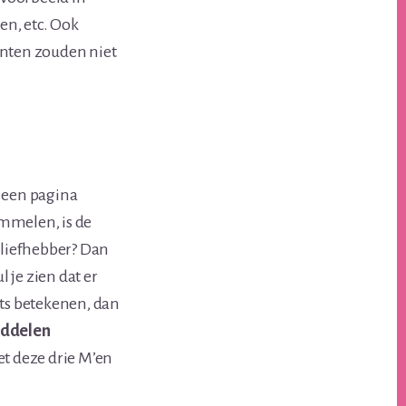
en, etc. Ook
nten zouden niet
s een pagina
ommelen, is de
nliefhebber? Dan
l je zien dat er
niets betekenen, dan
ddelen
t deze drie M’en