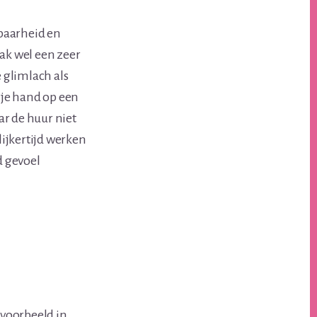
kbaarheid en
aak wel een zeer
 glimlach als
 je hand op een
ar de huur niet
lijkertijd werken
d gevoel
ijvoorbeeld in