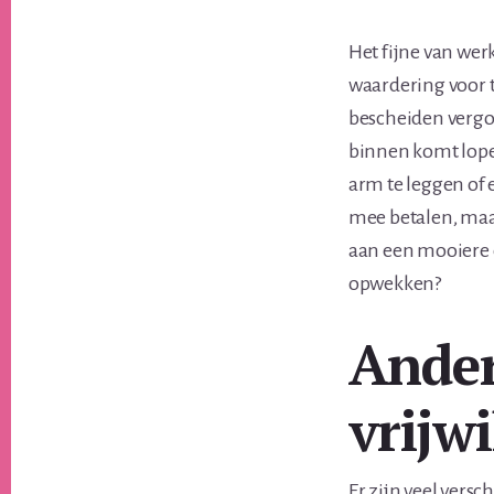
Het fijne van wer
waardering voor t
bescheiden vergoe
binnen komt lope
arm te leggen of e
mee betalen, maar
aan een mooiere 
opwekken?
Ander
vrijw
Er zijn veel versc