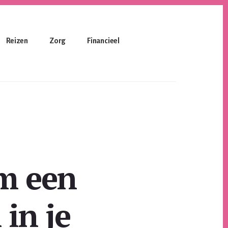
Reizen
Zorg
Financieel
om een
 in je