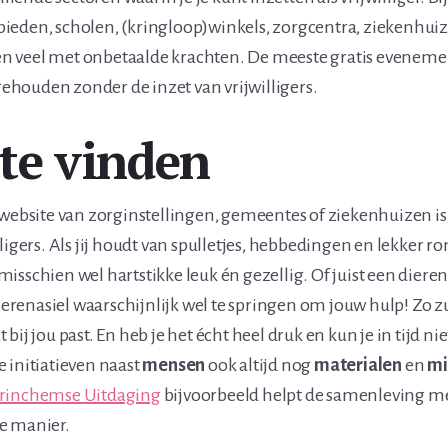
eden, scholen, (kringloop)winkels, zorgcentra, ziekenhuiz
 veel met onbetaalde krachten. De meeste gratis eveneme
houden zonder de inzet van vrijwilligers.
te vinden
 website van zorginstellingen, gemeentes of ziekenhuizen i
ligers. Als jij houdt van spulletjes, hebbedingen en lekker r
isschien wel hartstikke leuk én gezellig. Of juist een diere
dierenasiel waarschijnlijk wel te springen om jouw hulp! Zo zu
dat bij jou past. En heb je het écht heel druk en kun je in tijd 
 initiatieven naast
mensen
ook altijd nog
materialen
en
mi
rinchemse Uitdaging
bijvoorbeeld helpt de samenleving me
e manier.