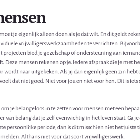
mensen
moet je eigenlijk alleen doen als je dat wilt. En dit geldt zek
ividuele vrijwilligerswerkzaamheden te verrichten. Bijvoorb
ort projecten bied je gezelschap of ondersteuning aan iemand
t. Deze mensen rekenen op je. Iedere afspraak die je met h
 wordt naar uitgekeken. Als jij dan eigenlijk geen zin hebt of
voelt dat niet goed. Niet voor jou en niet voor hen. Dit is iets 
est om je belangeloos in te zetten voor mensen met een bepa
er van belang dat je zelf evenwichtig in het leven staat. Ga 
e persoonlijke periode, dan is dit misschien niet het juiste ti
e melden. Althans niet voor dat soort vrijwilligerswerk.