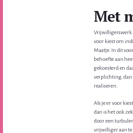
Met 
Vrijwilligerswerk 
voor kiest om ind
Maatje. In dit so
behoefte aan heef
gekoesterd en daar
verplichting, dan 
realiseren.
Als je er voor ki
dan is het ook zek
door een turbulent
vrijwilliger aan t