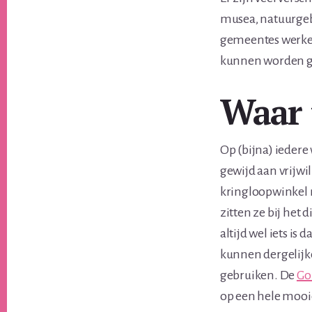
musea, natuurgebi
gemeentes werken
kunnen worden ge
Waar 
Op (bijna) iedere
gewijd aan vrijwil
kringloopwinkel m
zitten ze bij het 
altijd wel iets is 
kunnen dergelijke
gebruiken. De
Go
op een hele mooi