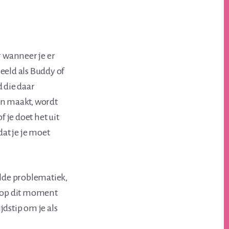
er wanneer je er
eeld als Buddy of
 die daar
en maakt, wordt
 je doet het uit
dat je je moet
alde problematiek,
je op dit moment
jdstip om je als