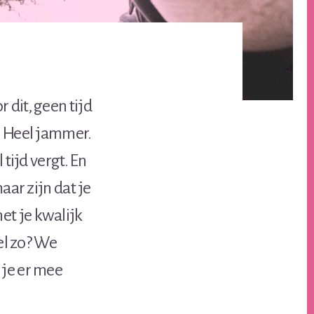
 dit, geen tijd
. Heel jammer.
 tijd vergt. En
aar zijn dat je
et je kwalijk
wel zo? We
 je er mee