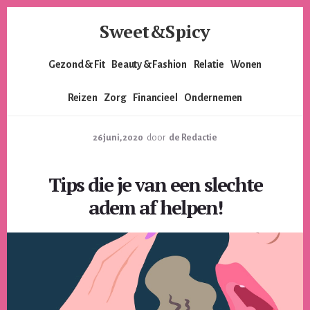
Skip
Skip
Sweet&Spicy
to
to
content
footer
Alles
Gezond & Fit
Beauty & Fashion
Relatie
Wonen
voor
de
Reizen
Zorg
Financieel
Ondernemen
moderne
vrouw.
Voor
26 juni, 2020
door
de Redactie
de
lieverds,
Tips die je van een slechte
de
pittige
adem af helpen!
dames
en
alles
er
tussenin.