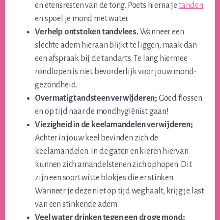
en etensresten van de tong. Poets hierna je
tanden
en spoel je mond met water.
Verhelp ontstoken tandvlees.
Wanneer een
slechte adem hieraan blijkt te liggen, maak dan
een afspraak bij de tandarts. Te lang hiermee
rondlopen is niet bevorderlijk voor jouw mond-
gezondheid.
Overmatig tandsteen verwijderen;
Goed flossen
en op tijd naar de mondhygiënist gaan!
Viezigheid in de keelamandelen verwijderen;
Achter in jouw keel bevinden zich de
keelamandelen. In de gaten en kieren hiervan
kunnen zich amandelstenen zich ophopen. Dit
zijn een soort witte blokjes die er stinken.
Wanneer je deze niet op tijd weghaalt, krijg je last
van een stinkende adem.
Veel water drinken tegen een droge mond;