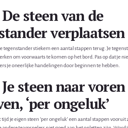
: De steen van de
stander verplaatsen
de tegenstander stiekem een aantal stappen terug. Je tegens
rken om voorwaarts te komen op het bord. Pas op dat je nie
lers je oneerlijke handelingen door beginnen te hebben.
 Je steen naar voren
ven, ‘per ongeluk’
ot tijd je eigen steen ‘per ongeluk’ een aantal stappen vooruit
ndere teamspelers niet goed aan het opletten zijn. Word j