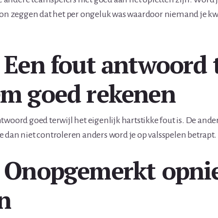
oon zeggen dat het per ongeluk was waardoor niemand je kwa
: Een fout antwoord 
em goed rekenen
twoord goed terwijl het eigenlijk hartstikke fout is. De and
 dan niet controleren anders word je op valsspelen betrapt.
: Onopgemerkt opn
en