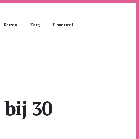
Reizen
Zorg
Financieel
 bij 30