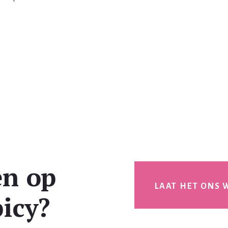
en op
LAAT HET ONS 
icy?