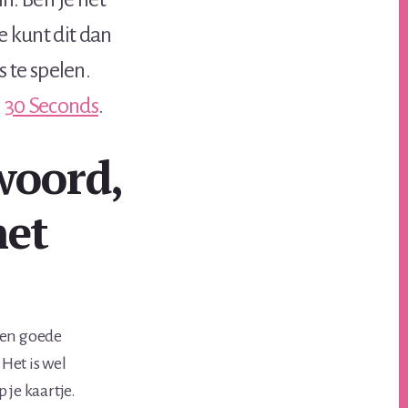
e kunt dit dan
 te spelen.
j
30 Seconds
.
woord,
het
een goede
Het is wel
 je kaartje.