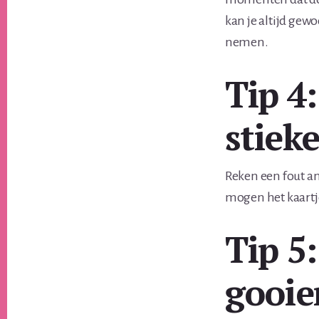
kan je altijd gew
nemen.
Tip 4
stiek
Reken een fout an
mogen het kaartje
Tip 5
gooi