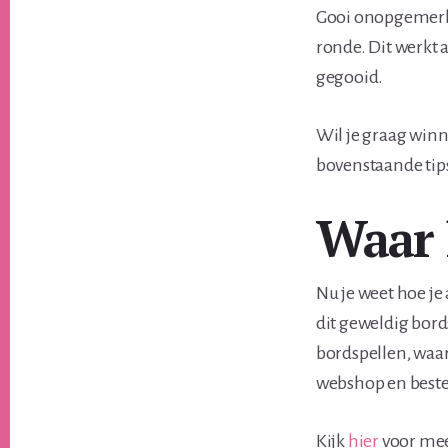
Gooi onopgemerkt
ronde. Dit werkt a
gegooid.
Wil je graag winn
bovenstaande tip
Waar 
Nu je weet hoe je
dit geweldig bords
bordspellen, waar
webshop en bestel
Kijk
hier
voor mee