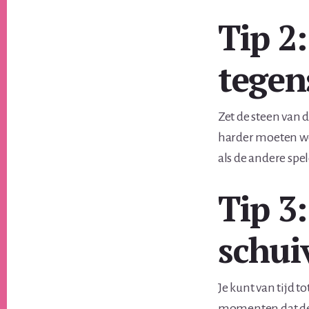
Tip 2
tegen
Zet de steen van 
harder moeten we
als de andere spe
Tip 3:
schui
Je kunt van tijd t
momenten dat de a