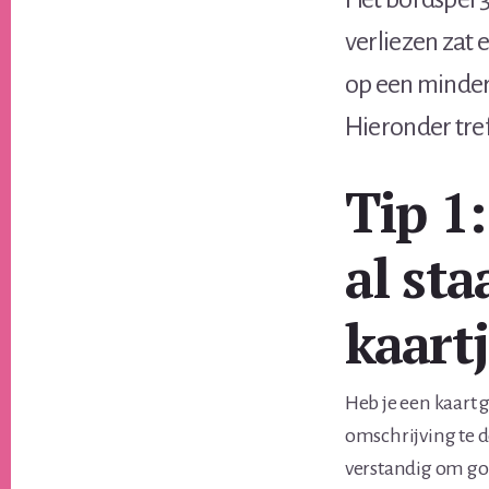
verliezen zat 
op een minder
Hieronder tref
Tip 1
al sta
kaart
Heb je een kaart 
omschrijving te d
verstandig om goe