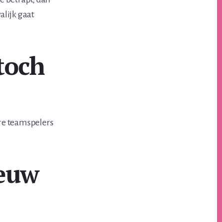
lijk gaat
toch
ere teamspelers
ieuw