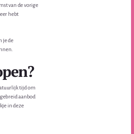
mst van de vorige
keer hebt
n je de
innen.
open?
atuurlijk tijd om
itgebreid aanbod
kje in deze