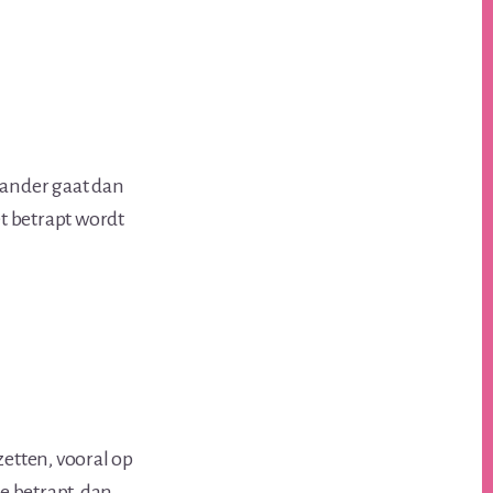
tander gaat dan
t betrapt wordt
 zetten, vooral op
e betrapt, dan