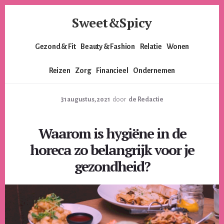
Skip
Skip
Sweet&Spicy
to
to
content
footer
Alles
Gezond & Fit
Beauty & Fashion
Relatie
Wonen
voor
de
Reizen
Zorg
Financieel
Ondernemen
moderne
vrouw.
Voor
31 augustus, 2021
door
de Redactie
de
lieverds,
Waarom is hygiëne in de
de
pittige
horeca zo belangrijk voor je
dames
gezondheid?
en
alles
er
tussenin.