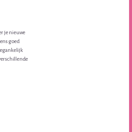
er je nieuwe
 eens goed
oegankelijk
verschillende