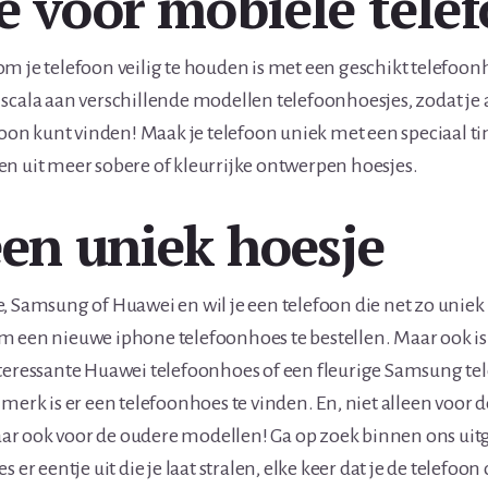
e voor mobiele tele
m je telefoon veilig te houden is met een geschikt telefoon
scala aan verschillende modellen telefoonhoesjes, zodat je al
foon kunt vinden! Maak je telefoon uniek met een speciaal tin
n uit meer sobere of kleurrijke ontwerpen hoesjes.
een uniek hoesje
 Samsung of Huawei en wil je een telefoon die net zo uniek is 
m een nieuwe iphone telefoonhoes te bestellen. Maar ook is
nteressante Huawei telefoonhoes of een fleurige Samsung te
 merk is er een telefoonhoes te vinden. En, niet alleen voor 
r ook voor de oudere modellen! Ga op zoek binnen ons uit
s er eentje uit die je laat stralen, elke keer dat je de telefo