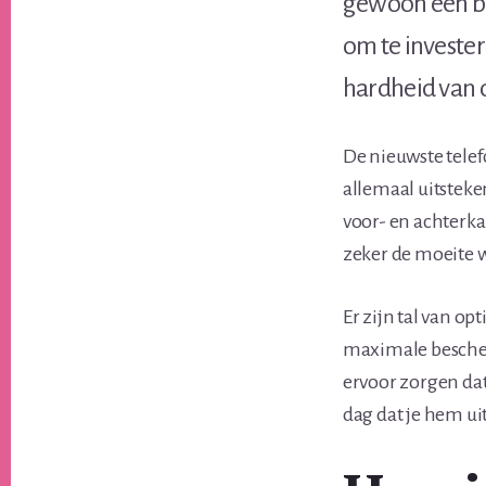
gewoon een be
om te invester
hardheid van 
De nieuwste telef
allemaal uitstek
voor- en achterka
zeker de moeite 
Er zijn tal van o
maximale bescher
ervoor zorgen dat 
dag dat je hem ui