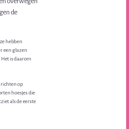
ten overwegen
egen de
n ze hebben
er een glazen
. Het is daarom
 richten op
rten hoesjes die
ziet als de eerste