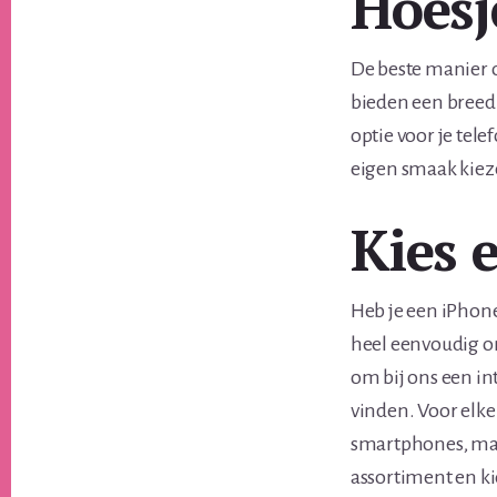
Hoesj
De beste manier o
bieden een breed 
optie voor je tele
eigen smaak kieze
Kies 
Heb je een iPhone,
heel eenvoudig o
om bij ons een i
vinden. Voor elke
smartphones, maa
assortiment en kie