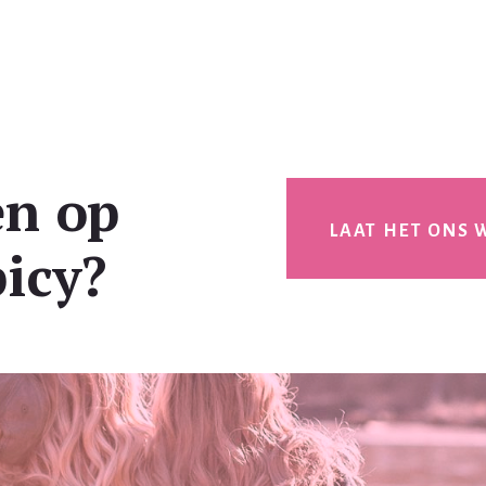
en op
LAAT HET ONS 
icy?