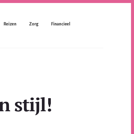
Reizen
Zorg
Financieel
 stijl!