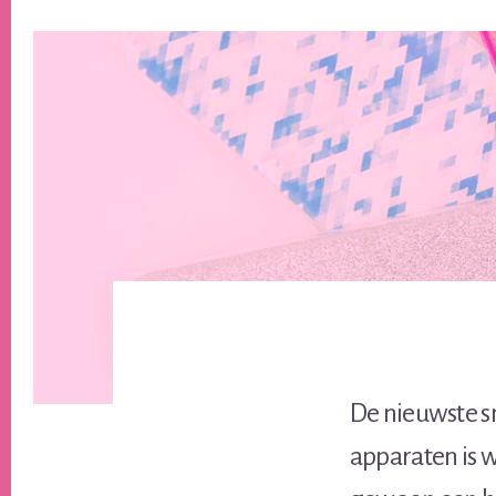
De nieuwste s
apparaten is w