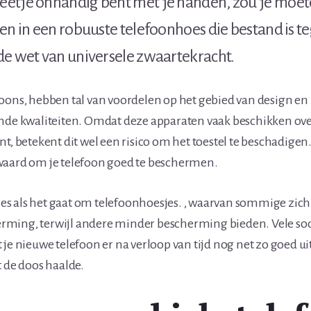
etje onhandig bent met je handen, zou je moe
en in een robuuste telefoonhoes die bestand is t
de wet van universele zwaartekracht.
oons, hebben tal van voordelen op het gebied van design e
ende kwaliteiten. Omdat deze apparaten vaak beschikken ov
nt, betekent dit wel een risico om het toestel te beschadigen
waard om je telefoon goed te beschermen.
pties als het gaat om telefoonhoesjes. , waarvan sommige zich
ming, terwijl andere minder bescherming bieden. Vele soo
je nieuwe telefoon er na verloop van tijd nog net zo goed uit
t de doos haalde.