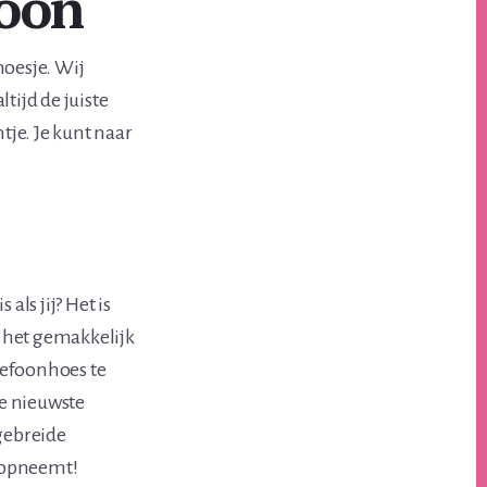
foon
hoesje. Wij
tijd de juiste
tje. Je kunt naar
als jij? Het is
 het gemakkelijk
lefoonhoes te
de nieuwste
gebreide
on opneemt!